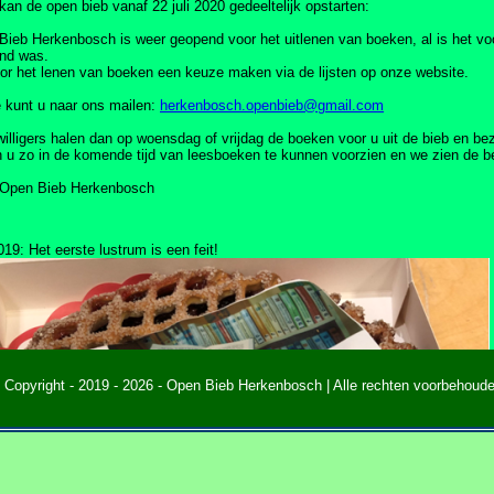
kan de open bieb vanaf 22 juli 2020 gedeeltelijk opstarten:
ieb Herkenbosch is weer geopend voor het uitlenen van boeken, al is het vo
nd was.
or het lenen van boeken een keuze maken via de lijsten op onze website.
 kunt u naar ons mailen:
herkenbosch.openbieb@gmail.com
willigers halen dan op woensdag of vrijdag de boeken voor u uit de bieb en bez
u zo in de komende tijd van leesboeken te kunnen voorzien en we zien de be
g Open Bieb Herkenbosch
019: Het eerste lustrum is een feit!
 Copyright - 2019 - 2026 - Open Bieb Herkenbosch | Alle rechten voorbehoud