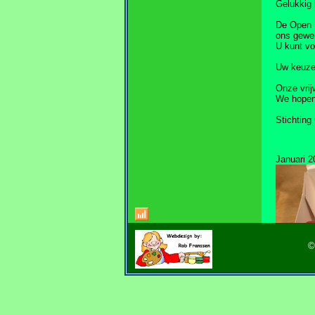
Gelukkig 
De Open B
ons gewe
U kunt vo
Uw keuze
Onze vrij
We hopen 
Stichtin
Januari 2
©