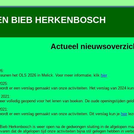
EN BIEB HERKENBOSCH
Actueel nieuwsoverzic
26:
teunen het OLS 2026 in Melick. Voor meer informatie, klik
hier
2025:
 wordt er een verslag gemaakt van onze activiteiten. Het verslag van 2024 ku
 2021:
eer volledig geopend voor het lenen van boeken. De oude openingstijden geld
2021:
 wordt er een verslag gemaakt van onze activiteiten. Dit verslag kun je
hier
lez
ieb Herkenbosch is weer open na de gedwongen sluiting in de afgelopen maan
rvaren dat de afgelopen tijd onze activiteiten bijna stil gelegen hebben in ver