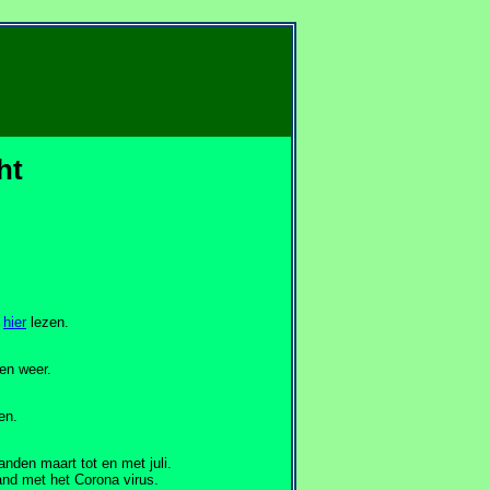
ht
n
hier
lezen.
en weer.
en.
den maart tot en met juli.
band met het Corona virus.